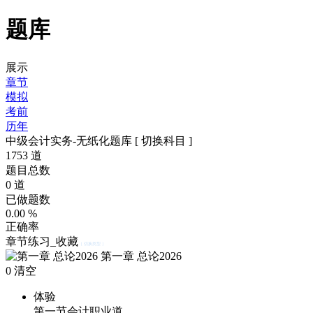
题库
展示
章节
模拟
考前
历年
中级会计实务-无纸化题库
[ 切换科目 ]
1753
道
题目总数
0
道
已做题数
0.00
%
正确率
章节练习_收藏
[ 切换类型 ]
第一章 总论2026
0
清空
体验
第一节会计职业道…