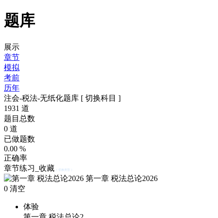
题库
展示
章节
模拟
考前
历年
注会-税法-无纸化题库
[ 切换科目 ]
1931
道
题目总数
0
道
已做题数
0.00
%
正确率
章节练习_收藏
[ 切换类型 ]
第一章 税法总论2026
0
清空
体验
第一章 税法总论2…