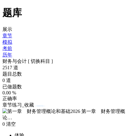
题库
展示
章节
模拟
考前
历年
财务与会计
[ 切换科目 ]
2517
道
题目总数
0
道
已做题数
0.00
%
正确率
章节练习_收藏
[ 切换类型 ]
第一章 财务管理概
论…
0
清空
体验