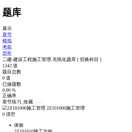
题库
展示
章节
模拟
考前
历年
二建-建设工程施工管理-无纸化题库
[ 切换科目 ]
1242
道
题目总数
0
道
已做题数
0.00
%
正确率
章节练习_收藏
[ 切换类型 ]
2Z101000施工管理
0
清空
体验
2Z101010施工方的…