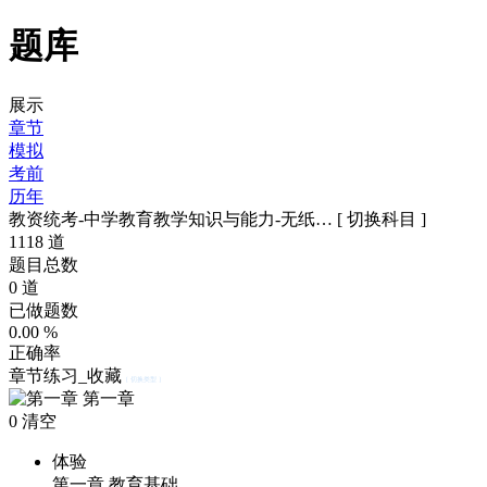
题库
展示
章节
模拟
考前
历年
教资统考-中学教育教学知识与能力-无纸…
[ 切换科目 ]
1118
道
题目总数
0
道
已做题数
0.00
%
正确率
章节练习_收藏
[ 切换类型 ]
第一章
0
清空
体验
第一章 教育基础…