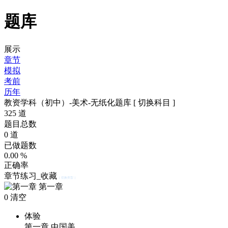
题库
展示
章节
模拟
考前
历年
教资学科（初中）-美术-无纸化题库
[ 切换科目 ]
325
道
题目总数
0
道
已做题数
0.00
%
正确率
章节练习_收藏
[ 切换类型 ]
第一章
0
清空
体验
第一章 中国美…