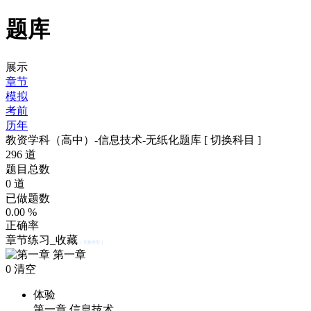
题库
展示
章节
模拟
考前
历年
教资学科（高中）-信息技术-无纸化题库
[ 切换科目 ]
296
道
题目总数
0
道
已做题数
0.00
%
正确率
章节练习_收藏
[ 切换类型 ]
第一章
0
清空
体验
第一章 信息技术…