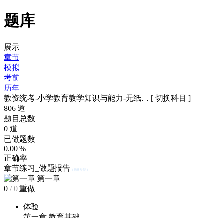
题库
展示
章节
模拟
考前
历年
教资统考-小学教育教学知识与能力-无纸…
[ 切换科目 ]
806
道
题目总数
0
道
已做题数
0.00
%
正确率
章节练习_做题报告
[ 切换类型 ]
第一章
0
/
0
重做
体验
第一章 教育基础