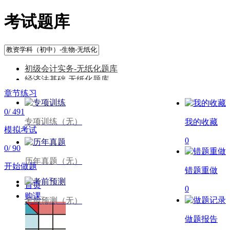
考试题库
初级会计实务-无纸化题库
经济法基础-无纸化题库
中级会计财务管理-无纸化题…
章节练习
中级会计实务-无纸化题库
0
/
491
中级会计经济法-无纸化题库
专项训练（无）
我的收藏
注会-会计-无纸化题库
模拟考试
注会-审计-无纸化题库
0
注会-财务成本管理-无纸化…
0
/
90
注会-经济法-无纸化题库
历年真题（无）
注会-税法-无纸化题库
开始做题
错题重做
注会-战略与风险管理-无纸…
首页
注会-综合一-无纸化题库
0
购课
注会-综合二-无纸化题库
考前预测（无）
基金从业-基金法律法规、职…
做题报告
基金从业-证券投资基金基础…